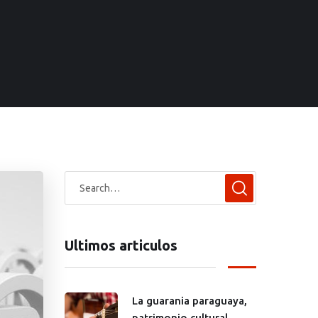
Ultimos articulos
La guarania paraguaya,
patrimonio cultural