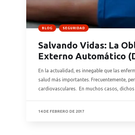
BLOG
SEGURIDAD
Salvando Vidas: La Obl
Externo Automático (
En la actualidad, es innegable que las enf
salud más importantes. Frecuentemente, pe
cardiovasculares. En muchos casos, dichos 
Numerosos estudios han demostrado la utilid
Externo Automático (DEA), […]
14 DE FEBRERO DE 2017