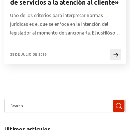
de servicios a la atención al cliente»
Uno de los criterios para interpretar normas
jurídicas es el que se enfoca en la intención del
legislador al momento de sancionarla. El iusfilósofo
alemán R. Alexy –uno de los más importantes
representantes de la teoría estándar de la
28 DE JULIO DE 2016
argumentación jurídica– ha denominado de manera
apropiada a este criterio: interpretación genética,
pues es en el […]
Ultimos articulos