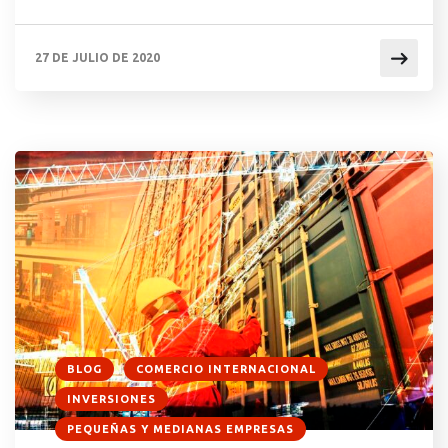
la prenda quede simétricamente ajustada a la
contextura del cliente, resaltando sus virtudes y
27 DE JULIO DE 2020
ocultando defectos. De la misma manera, el
abogado es la persona capacitada para
“confeccionar” las […]
BLOG
COMERCIO INTERNACIONAL
INVERSIONES
PEQUEÑAS Y MEDIANAS EMPRESAS