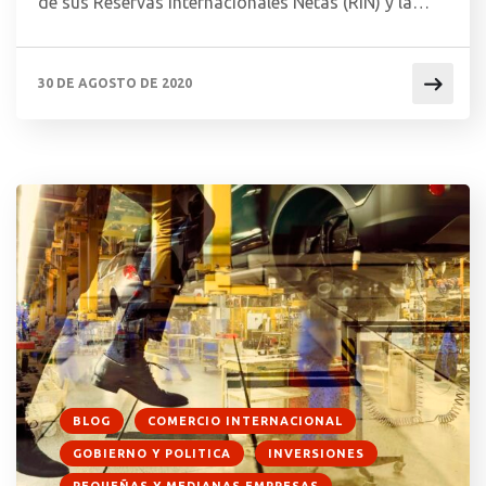
de sus Reservas Internacionales Netas (RIN) y la
prudencia institucional que ha tenido el Banco
Central del Paraguay (BCP) para su resguardo y
30 DE AGOSTO DE 2020
utilización en la política monetaria y cambiaria del
país. Aunque es ciertamente “tentador” utilizar
estas reservas en periodos […]
BLOG
COMERCIO INTERNACIONAL
GOBIERNO Y POLITICA
INVERSIONES