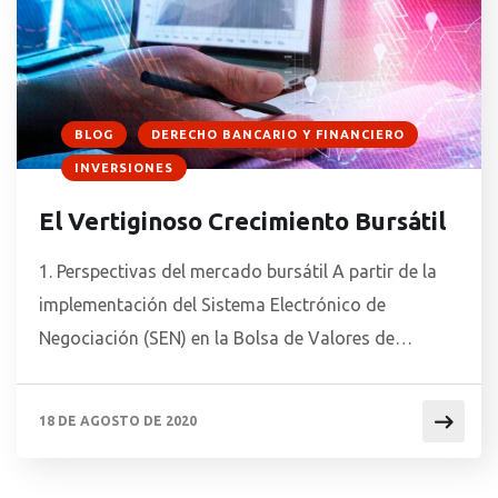
BLOG
DERECHO BANCARIO Y FINANCIERO
INVERSIONES
El Vertiginoso Crecimiento Bursátil
1. Perspectivas del mercado bursátil A partir de la
implementación del Sistema Electrónico de
Negociación (SEN) en la Bolsa de Valores de
Asunción (Bvpasa) el mercado bursátil paraguayo
ha tenido una considerable evolución, creciendo a
18 DE AGOSTO DE 2020
niveles históricamente altos en solamente diez
años. Si bien el volumen de negociaciones sigue