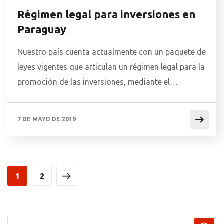
Régimen legal para inversiones en
Paraguay
Nuestro país cuenta actualmente con un paquete de
leyes vigentes que articulan un régimen legal para la
promoción de las inversiones, mediante el
otorgamiento de garantías y de beneficios fiscales
a las inversiones. 1. Leyes que otorgan garantías a
7 DE MAYO DE 2019
las inversiones Ley N° 117/1991 “De inversiones”
Esta ley tiene por objeto estimular y garantizar en
[…]
1
2