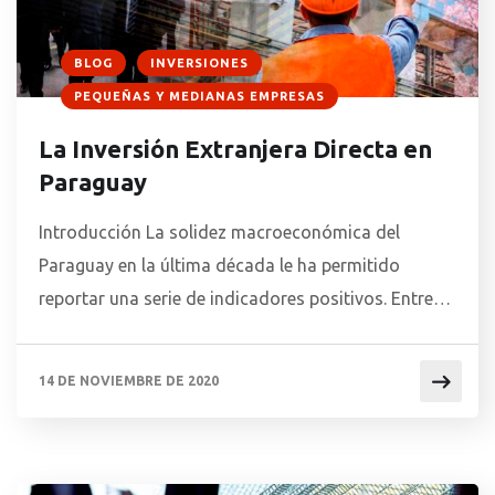
BLOG
INVERSIONES
PEQUEÑAS Y MEDIANAS EMPRESAS
La Inversión Extranjera Directa en
Paraguay
Introducción La solidez macroeconómica del
Paraguay en la última década le ha permitido
reportar una serie de indicadores positivos. Entre
ellos se incluyen el buen nivel de reservas
internacionales, una inflación absolutamente
14 DE NOVIEMBRE DE 2020
controlada, una buena capacidad de respuesta y
resiliencia ante shocks repentinos en la oferta y la
demanda. Este conjunto de elementos le ha […]