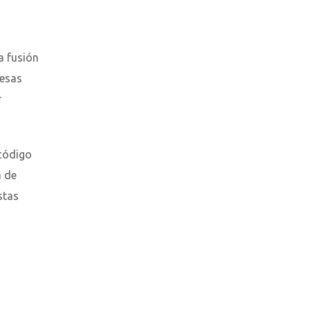
a fusión
resas
r
 código
a de
stas