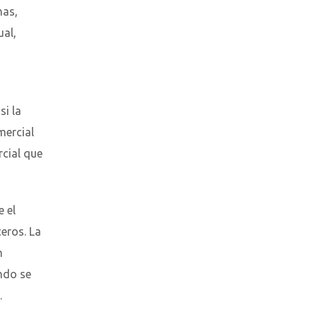
nas,
ual,
si la
mercial
rcial que
 el
ceros. La
n
ando se
.